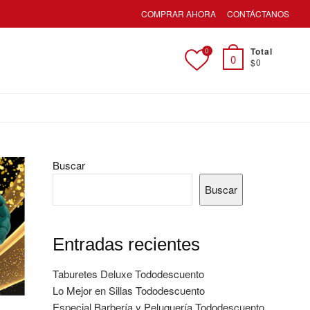
COMPRAR AHORA
CONTÁCTANOS
Total
0
0
$0
Buscar
Buscar
Entradas recientes
Taburetes Deluxe Tododescuento
Lo Mejor en Sillas Tododescuento
Especial Barbería y Peluquería Tododescuento