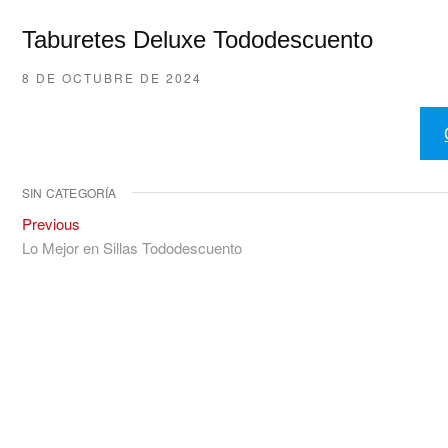
Taburetes Deluxe Tododescuento
8 DE OCTUBRE DE 2024
SIN CATEGORÍA
Navegación
Previous
Previous
post:
Lo Mejor en Sillas Tododescuento
de
entradas