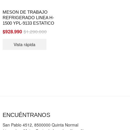
MESON DE TRABAJO
REFRIGERADO LINEA H-
1500 YPL-9133 ESTATICO
Original
Current
$
928.990
$
1.290.000
price
price
Vista rápida
was:
is:
$1.290.000.
$928.990.
ENCUÉNTRANOS
San Pablo 4512, 8500000 Quinta Normal