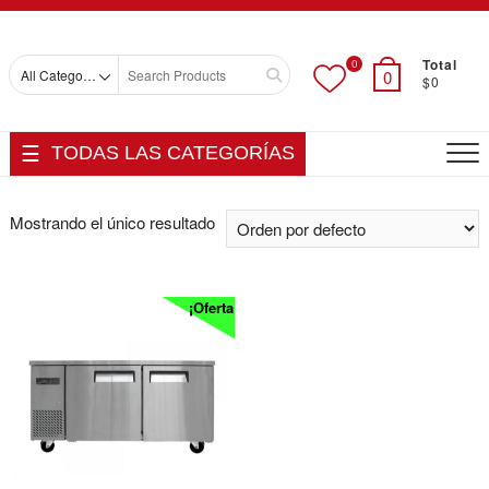
Skip
Top
to
Men
content
Total
0
Search
0
$0
for
TODAS LAS CATEGORÍAS
Mostrando el único resultado
¡Oferta!