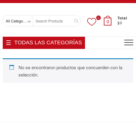
Skip
Top
to
Men
content
Total
0
Search
0
$0
for
TODAS LAS CATEGORÍAS
No se encontraron productos que concuerden con la
selección.