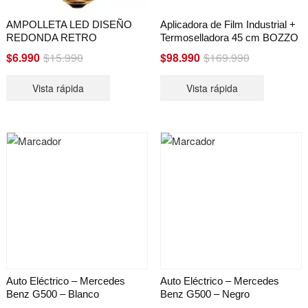
AMPOLLETA LED DISEÑO
Aplicadora de Film Industrial +
REDONDA RETRO
Termoselladora 45 cm BOZZO
Original
Current
Original
Current
$
6.990
$
15.990
$
98.990
$
169.990
price
price
price
price
Vista rápida
Vista rápida
was:
is:
was:
is:
$15.990.
$6.990.
$169.990.
$98.990.
Auto Eléctrico – Mercedes
Auto Eléctrico – Mercedes
Benz G500 – Blanco
Benz G500 – Negro