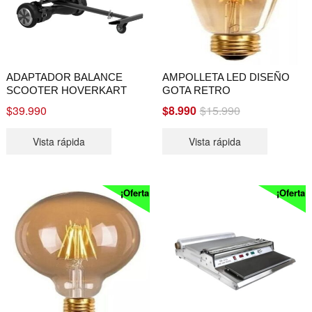
ADAPTADOR BALANCE
AMPOLLETA LED DISEÑO
SCOOTER HOVERKART
GOTA RETRO
Original
Current
$
39.990
$
8.990
$
15.990
price
price
Vista rápida
Vista rápida
was:
is:
$15.990.
$8.990.
¡Oferta!
¡Oferta!