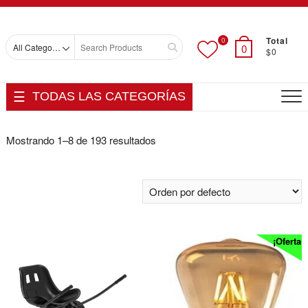
Skip
Top
to
Men
content
Total
0
Search
0
$0
for
TODAS LAS CATEGORÍAS
Mostrando 1–8 de 193 resultados
¡Oferta!