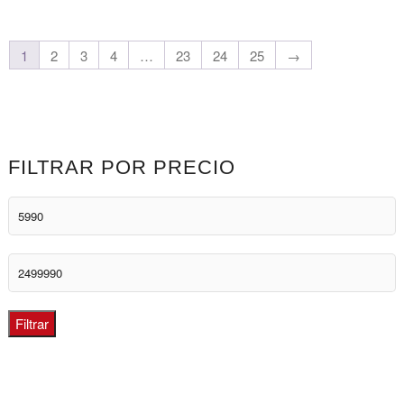
1
2
3
4
…
23
24
25
→
FILTRAR POR PRECIO
Precio
mínimo
Precio
máximo
Filtrar