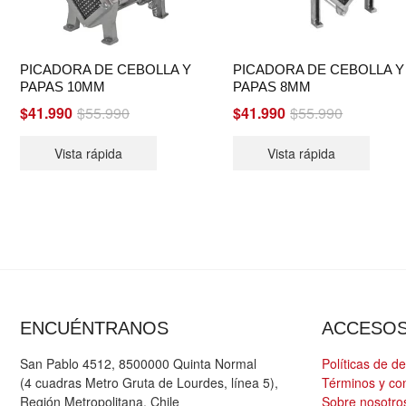
PICADORA DE CEBOLLA Y
PICADORA DE CEBOLLA Y
PAPAS 10MM
PAPAS 8MM
Original
Current
Original
Current
$
41.990
$
55.990
$
41.990
$
55.990
price
price
price
price
Vista rápida
Vista rápida
was:
is:
was:
is:
$55.990.
$41.990.
$55.990.
$41.990.
ENCUÉNTRANOS
ACCESO
San Pablo 4512, 8500000 Quinta Normal
Políticas de d
(4 cuadras Metro Gruta de Lourdes, línea 5),
Términos y co
Región Metropolitana, Chile
Sobre nosotro