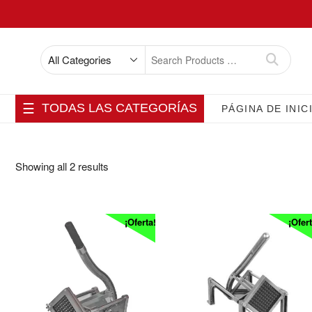
Skip
to
content
Search
for
TODAS LAS CATEGORÍAS
PÁGINA DE INIC
Showing all 2 results
¡Oferta!
¡Ofert