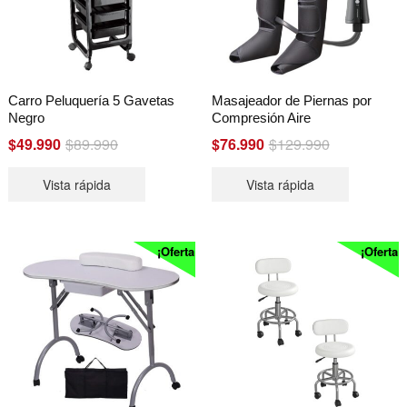
Carro Peluquería 5 Gavetas
Masajeador de Piernas por
Negro
Compresión Aire
Original
Current
Original
Current
$
49.990
$
89.990
$
76.990
$
129.990
price
price
price
price
Vista rápida
Vista rápida
was:
is:
was:
is:
$89.990.
$49.990.
$129.990.
$76.990.
¡Oferta!
¡Oferta!