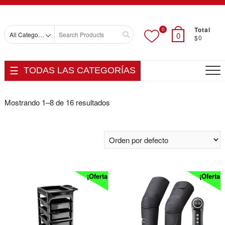
Skip
Top
to
Men
content
Total
0
Search
0
$0
for
TODAS LAS CATEGORÍAS
Mostrando 1–8 de 16 resultados
¡Oferta!
¡Oferta!