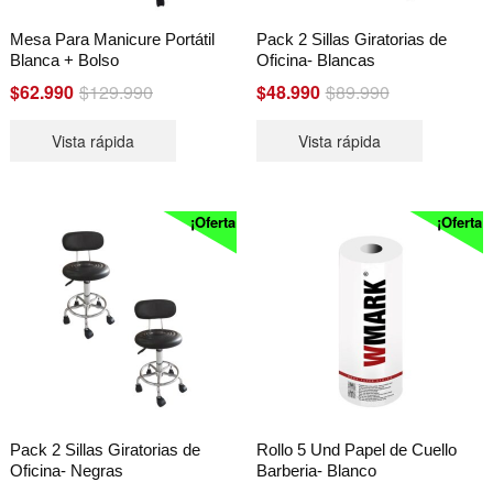
Mesa Para Manicure Portátil
Pack 2 Sillas Giratorias de
Blanca + Bolso
Oficina- Blancas
Original
Current
Original
Current
$
62.990
$
129.990
$
48.990
$
89.990
price
price
price
price
Vista rápida
Vista rápida
was:
is:
was:
is:
$129.990.
$62.990.
$89.990.
$48.990.
¡Oferta!
¡Oferta!
Pack 2 Sillas Giratorias de
Rollo 5 Und Papel de Cuello
Oficina- Negras
Barberia- Blanco