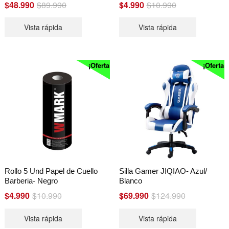
Original
Current
Original
Current
$
48.990
$
89.990
$
4.990
$
10.990
price
price
price
price
Vista rápida
Vista rápida
was:
is:
was:
is:
$89.990.
$48.990.
$10.990.
$4.990.
¡Oferta!
¡Oferta!
Rollo 5 Und Papel de Cuello
Silla Gamer JIQIAO- Azul/
Barberia- Negro
Blanco
Original
Current
Original
Current
$
4.990
$
10.990
$
69.990
$
124.990
price
price
price
price
Vista rápida
Vista rápida
was:
is:
was:
is: