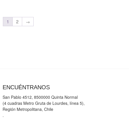
$10.990.
$4.990.
$124.990.
$69.990.
1
2
→
ENCUÉNTRANOS
San Pablo 4512, 8500000 Quinta Normal
(4 cuadras Metro Gruta de Lourdes, línea 5),
Región Metropolitana, Chile
.