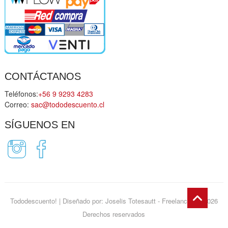
CONTÁCTANOS
Teléfonos:
+56 9 9293 4283
Correo:
sac@tododescuento.cl
SÍGUENOS EN
Go
Tododescuento!
| Diseñado por:
Joselis Totesautt - Freelance
| © 2026
to
Derechos reservados
top