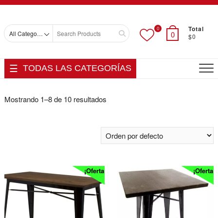
Skip
Top
to
Men
content
Total
0
Search
0
$0
for
TODAS LAS CATEGORÍAS
Mostrando 1–8 de 10 resultados
¡Oferta!
¡Oferta!