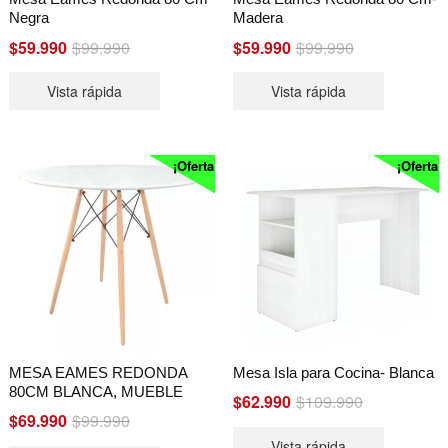
Negra
Madera
Original
Current
Original
Current
$
59.990
$
99.990
$
59.990
$
99.990
price
price
price
price
Vista rápida
Vista rápida
was:
is:
was:
is:
$99.990.
$59.990.
$99.990.
$59.990.
¡Oferta!
¡Oferta!
MESA EAMES REDONDA
Mesa Isla para Cocina- Blanca
80CM BLANCA, MUEBLE
Original
Current
$
62.990
$
109.990
Original
Current
$
69.990
$
99.990
price
price
price
price
Vista rápida
was:
is: