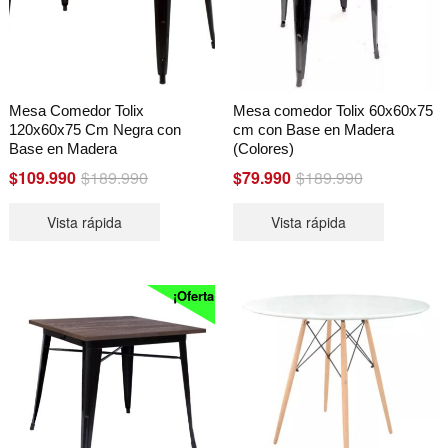
Mesa Comedor Tolix
Mesa comedor Tolix 60x60x75
120x60x75 Cm Negra con
cm con Base en Madera
Base en Madera
(Colores)
Original
Current
Original
Current
$
109.990
$
189.990
$
79.990
$
189.990
price
price
price
price
Vista rápida
Vista rápida
was:
is:
was:
is:
$189.990.
$109.990.
$189.990.
$79.990.
¡Oferta!