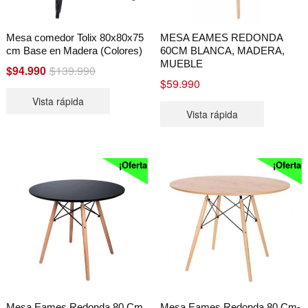
Mesa comedor Tolix 80x80x75
MESA EAMES REDONDA
cm Base en Madera (Colores)
60CM BLANCA, MADERA,
MUEBLE
Original
Current
$
94.990
$
139.990
$
59.990
price
price
Vista rápida
was:
is:
Vista rápida
$139.990.
$94.990.
¡Oferta!
¡Oferta!
Mesa Eames Redonda 80 Cm
Mesa Eames Redonda 80 Cm-