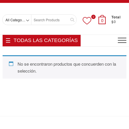
Skip
Top
to
Men
content
Total
0
Search
0
$0
for
TODAS LAS CATEGORÍAS
No se encontraron productos que concuerden con la
selección.