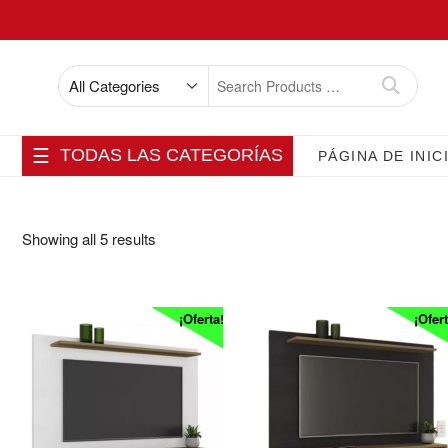
Skip
to
content
Search
for
TODAS LAS CATEGORÍAS
PÁGINA DE INIC
Showing all 5 results
¡Oferta!
¡Ofert