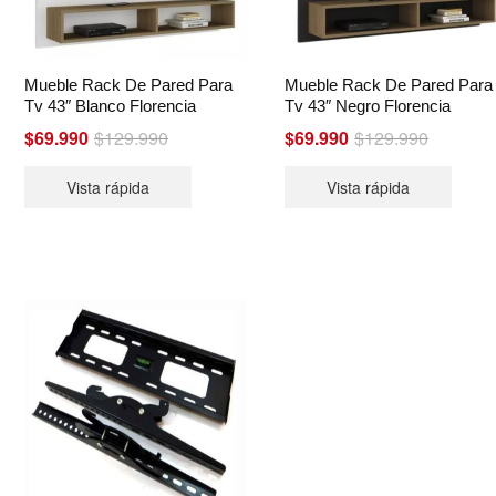
Mueble Rack De Pared Para
Mueble Rack De Pared Para
Tv 43″ Blanco Florencia
Tv 43″ Negro Florencia
Original
Current
Original
Current
$
69.990
$
129.990
$
69.990
$
129.990
price
price
price
price
Vista rápida
Vista rápida
was:
is:
was:
is:
$129.990.
$69.990.
$129.990
$69.990.