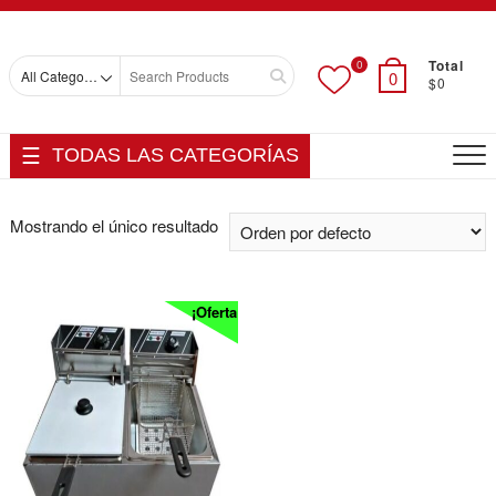
Skip
Top
to
Men
content
Total
0
Search
0
$0
for
TODAS LAS CATEGORÍAS
Mostrando el único resultado
¡Oferta!