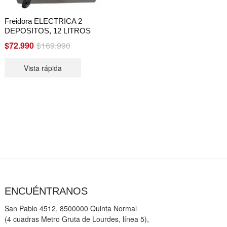
Freidora ELECTRICA 2
DEPOSITOS, 12 LITROS
Original
Current
$
72.990
$
169.990
price
price
Vista rápida
was:
is:
$169.990.
$72.990.
ENCUÉNTRANOS
San Pablo 4512, 8500000 Quinta Normal
(4 cuadras Metro Gruta de Lourdes, línea 5),