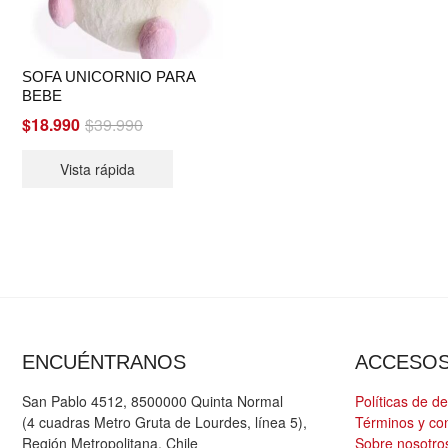
SOFA UNICORNIO PARA
BEBE
Original
Current
$
18.990
$
39.990
price
price
Vista rápida
was:
is:
$39.990.
$18.990.
ENCUÉNTRANOS
ACCESO
San Pablo 4512, 8500000 Quinta Normal
Políticas de d
(4 cuadras Metro Gruta de Lourdes, línea 5),
Términos y co
Región Metropolitana, Chile
Sobre nosotro