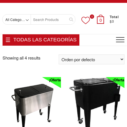
Skip
Top
to
Men
content
Total
0
Search
0
$0
for
TODAS LAS CATEGORÍAS
Showing all 4 results
¡Oferta!
¡Oferta!