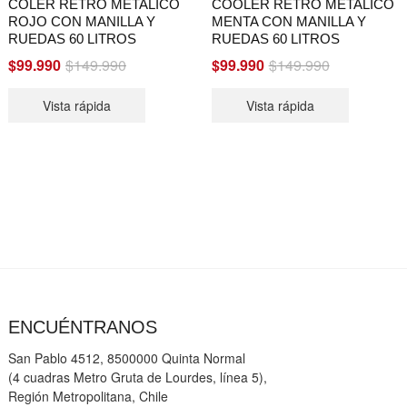
COLER RETRO METALICO
COOLER RETRO METALICO
ROJO CON MANILLA Y
MENTA CON MANILLA Y
RUEDAS 60 LITROS
RUEDAS 60 LITROS
Original
Current
Original
Current
$
99.990
$
149.990
$
99.990
$
149.990
price
price
price
price
Vista rápida
Vista rápida
was:
is:
was:
is:
$149.990.
$99.990.
$149.990.
$99.990.
ENCUÉNTRANOS
San Pablo 4512, 8500000 Quinta Normal
(4 cuadras Metro Gruta de Lourdes, línea 5),
Región Metropolitana, Chile