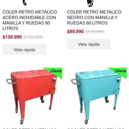
COLER RETRO METALICO
COLER RETRO METALICO
ACERO INOXIDABLE CON
NEGRO CON MANILLA Y
MANILLA Y RUEDAS 60
RUEDAS 60 LITROS
LITROS
Original
Current
$
99.990
$
149.990
Original
Current
$
109.990
$
199.990
price
price
price
price
Vista rápida
was:
is:
Vista rápida
was:
is:
$149.990.
$99.990.
$199.990.
$109.990.
¡Oferta!
¡Oferta!