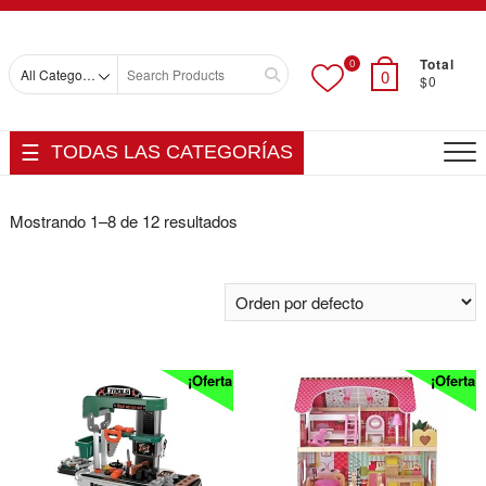
Skip
Top
to
Men
content
Total
0
Search
0
$0
for
TODAS LAS CATEGORÍAS
Mostrando 1–8 de 12 resultados
¡Oferta!
¡Oferta!