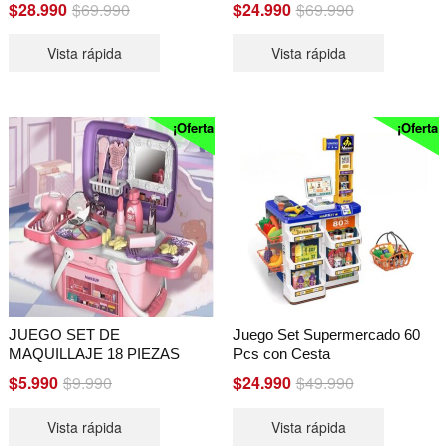
Original
Current
Original
Current
$
28.990
$
69.990
$
24.990
$
69.990
price
price
price
price
Vista rápida
Vista rápida
was:
is:
was:
is:
$69.990.
$28.990.
$69.990.
$24.990.
¡Oferta!
¡Oferta!
JUEGO SET DE
Juego Set Supermercado 60
MAQUILLAJE 18 PIEZAS
Pcs con Cesta
Original
Current
Original
Current
$
5.990
$
9.990
$
24.990
$
49.990
price
price
price
price
Vista rápida
Vista rápida
was:
is:
was:
is: