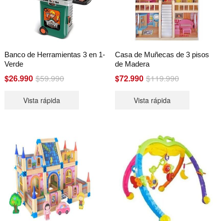
Banco de Herramientas 3 en 1-
Casa de Muñecas de 3 pisos
Verde
de Madera
Original
Current
Original
Current
$
26.990
$
59.990
$
72.990
$
119.990
price
price
price
price
Vista rápida
Vista rápida
was:
is:
was:
is:
$59.990.
$26.990.
$119.990.
$72.990.