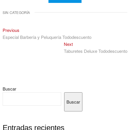
SIN CATEGORÍA
Navegación
Previous
Previous
post:
Especial Barbería y Peluquería Tododescuento
de
Next
Next
entradas
post:
Taburetes Deluxe Tododescuento
Buscar
Buscar
Entradas recientes