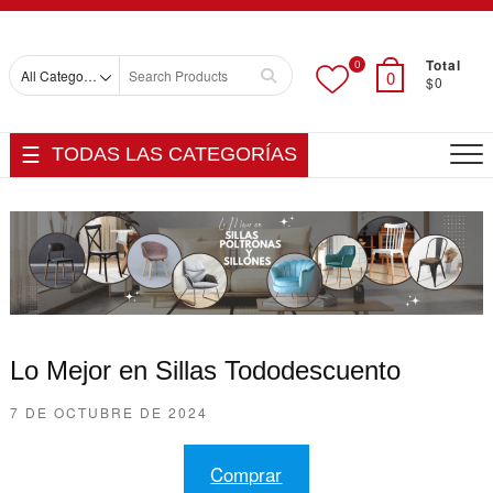
Skip
Top
to
Men
content
Total
0
Search
0
$0
for
TODAS LAS CATEGORÍAS
Lo Mejor en Sillas Tododescuento
7 DE OCTUBRE DE 2024
Comprar