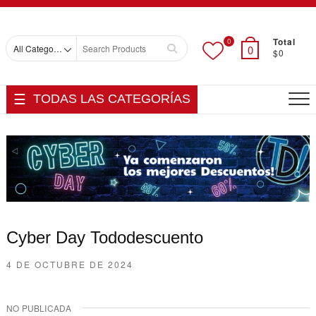
Skip
Top
to
Men
content
Total
0
Search
0
$0
for
TODAS LAS CATEGORÍAS
Cyber Day Tododescuento
4 DE OCTUBRE DE 2024
NO PUBLICADA