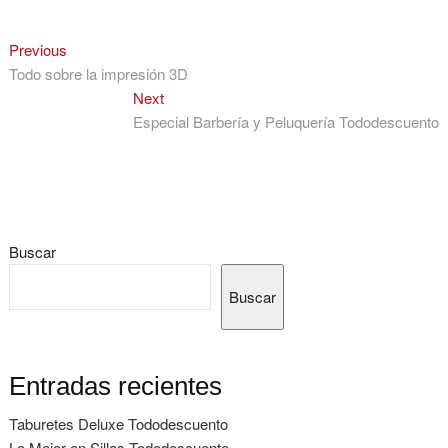
Navegación
Previous
Previous
post:
Todo sobre la impresión 3D
de
Next
Next
entradas
post:
Especial Barbería y Peluquería Tododescuento
Buscar
Buscar
Entradas recientes
Taburetes Deluxe Tododescuento
Lo Mejor en Sillas Tododescuento