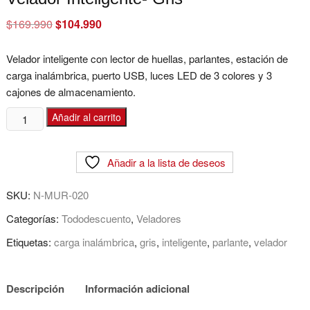
$
169.990
Original
$
104.990
Current
price
price
was:
is:
$169.990.
$104.990.
Velador inteligente con lector de huellas, parlantes, estación de
carga inalámbrica, puerto USB, luces LED de 3 colores y 3
cajones de almacenamiento.
Velador
Añadir al carrito
Inteligente-
Gris
Añadir a la lista de deseos
cantidad
SKU:
N-MUR-020
Categorías:
Tododescuento
,
Veladores
Etiquetas:
carga inalámbrica
,
gris
,
inteligente
,
parlante
,
velador
Descripción
Información adicional