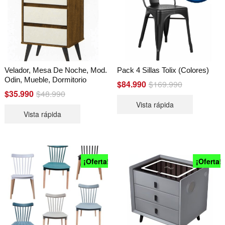
Velador, Mesa De Noche, Mod.
Pack 4 Sillas Tolix (Colores)
Odin, Mueble, Dormitorio
$
84.990
$
169.990
Original
Current
price
price
$
35.990
$
48.990
Original
Current
was:
is:
price
price
Vista rápida
$169.990.
$84.990.
was:
is:
Vista rápida
$48.990.
$35.990.
¡Oferta!
¡Oferta!