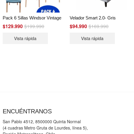
Pack 6 Sillas Windsor Vintage
Velador Smart 2.0- Gris
$
129.990
$
199.990
Original
Current
$
94.990
$
169.990
Original
Current
price
price
price
price
was:
is:
was:
is:
Vista rápida
Vista rápida
$199.990.
$129.990.
$169.990.
$94.990.
ENCUÉNTRANOS
San Pablo 4512, 8500000 Quinta Normal
(4 cuadras Metro Gruta de Lourdes, línea 5),
Región Metropolitana, Chile