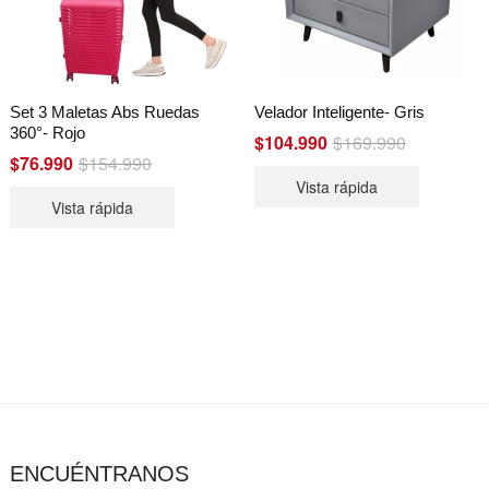
Set 3 Maletas Abs Ruedas
Velador Inteligente- Gris
360°- Rojo
$
104.990
$
169.990
Original
Current
price
price
$
76.990
$
154.990
Original
Current
was:
is:
price
price
Vista rápida
$169.990.
$104.990.
was:
is:
Vista rápida
$154.990.
$76.990.
ENCUÉNTRANOS