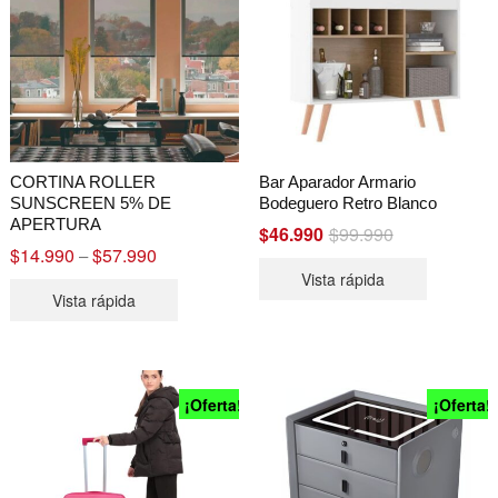
CORTINA ROLLER
Bar Aparador Armario
SUNSCREEN 5% DE
Bodeguero Retro Blanco
APERTURA
$
46.990
$
99.990
Original
Current
price
price
$
14.990
$
57.990
Price
–
was:
is:
range:
Vista rápida
$99.990.
$46.990.
$14.990
Vista rápida
through
$57.990
¡Oferta!
¡Oferta!