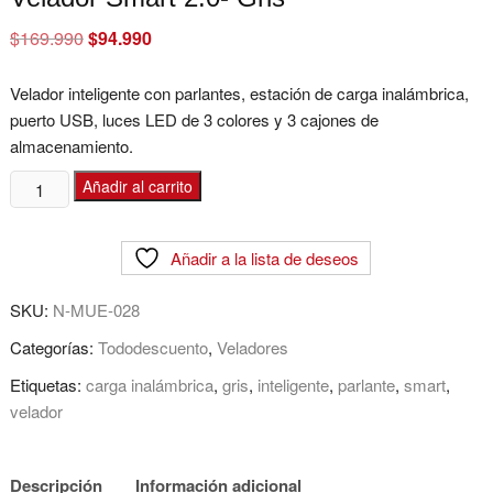
$
169.990
Original
$
94.990
Current
price
price
was:
is:
$169.990.
$94.990.
Velador inteligente con parlantes, estación de carga inalámbrica,
puerto USB, luces LED de 3 colores y 3 cajones de
almacenamiento.
Velador
Añadir al carrito
Smart
2.0-
Añadir a la lista de deseos
Gris
cantidad
SKU:
N-MUE-028
Categorías:
Tododescuento
,
Veladores
Etiquetas:
carga inalámbrica
,
gris
,
inteligente
,
parlante
,
smart
,
velador
Descripción
Información adicional