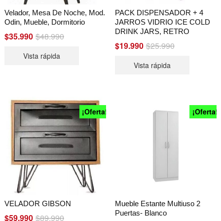
Velador, Mesa De Noche, Mod.
PACK DISPENSADOR + 4
Odin, Mueble, Dormitorio
JARROS VIDRIO ICE COLD
DRINK JARS, RETRO
$
35.990
$
48.990
Original
Current
price
price
$
19.990
$
25.990
Original
Current
was:
is:
price
price
Vista rápida
$48.990.
$35.990.
was:
is:
Vista rápida
$25.990.
$19.990.
¡Oferta!
¡Oferta!
VELADOR GIBSON
Mueble Estante Multiuso 2
Puertas- Blanco
$
59.990
$
89.990
Original
Current