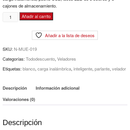
cajones de almacenamiento.
Velador
Añadir al carrito
Inteligente-
Blanco
Añadir a la lista de deseos
cantidad
SKU:
N-MUE-019
Categorías:
Tododescuento
,
Veladores
Etiquetas:
blanco
,
carga inalámbrica
,
inteligente
,
parlante
,
velador
Descripción
Información adicional
Valoraciones (0)
Descripción