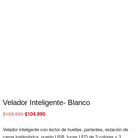
Velador Inteligente- Blanco
$
169.990
Original
$
104.990
Current
price
price
was:
is:
$169.990.
$104.990.
Velador inteligente con lector de huellas, parlantes, estación de
carga inalámbrica, puerto USB, luces LED de 3 colores y 3