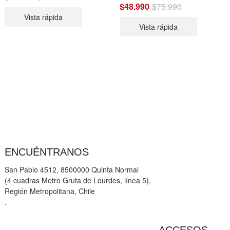
price
price
$
48.990
$
75.990
Original
Current
was:
is:
price
price
Vista rápida
$89.990.
$59.990.
was:
is:
Vista rápida
$75.990.
$48.990.
ENCUÉNTRANOS
San Pablo 4512, 8500000 Quinta Normal
(4 cuadras Metro Gruta de Lourdes, línea 5),
Región Metropolitana, Chile
.