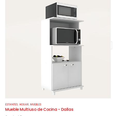
Este
Este
ESTANTES
,
HOGAR
,
MUEBLES
producto
producto
Mueble Multiuso de Cocina - Dallas
tiene
tiene