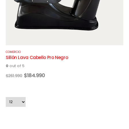
COMERCIO
Sillón Lava Cabello Pro Negro
0
out of 5
El
El
$
184.990
$
261.990
precio
precio
original
actual
era:
es:
$261.990.
$184.990.